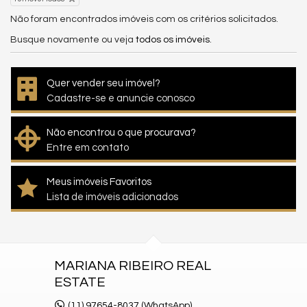
Não foram encontrados imóveis com os critérios solicitados.
Busque novamente ou veja
todos os imóveis
.
Quer vender seu imóvel?
Cadastre-se e anuncie conosco
Não encontrou o que procurava?
Entre em contato
Meus imóveis Favoritos
Lista de imóveis adicionados
MARIANA RIBEIRO REAL
ESTATE
(11) 97654-8037 (WhatsApp)