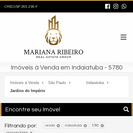
CRECI/SP 265.236-F
Imóveis à Venda em Indaiatuba - 5780
Imóveis à Venda
São Paulo
Indaiatuba
Jardins do Império
Encontre seu Imóvel
Filtrando por:
venda
indaiatuba
5780
remover todos