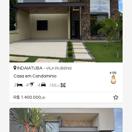
INDAIATUBA -
VILA RUBENS
#186
Casa em Condomínio
3
4
4
150,
00
R$ 1.400.000,
00