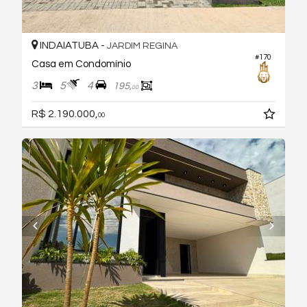
INDAIATUBA -
JARDIM REGINA
#170
Casa em Condomínio
3
5
4
195,
00
R$ 2.190.000,
00