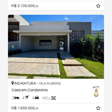
R$ 2.100.000,
00
INDAIATUBA -
VILA RUBENS
#177
Casa em Condomínio
3
4
4
187,
00
R$ 1.650.000,
00