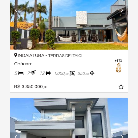
INDAIATUBA -
TERRAS DE ITAICI
#173
Chácara
5
7
12
1.000,
350,
00
00
R$ 3.350.000,
00