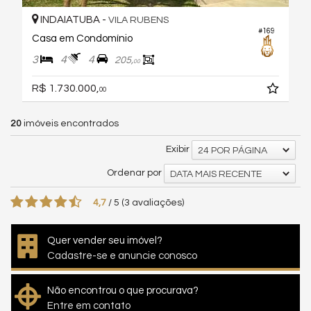
INDAIATUBA -
VILA RUBENS
#169
Casa em Condomínio
3
4
4
205,
00
R$ 1.730.000,
00
20
imóveis encontrados
Exibir
24 POR PÁGINA
Ordenar por
DATA MAIS RECENTE
4,7
/
5
(
3
avaliações)
Quer vender seu imóvel?
Cadastre-se e anuncie conosco
Não encontrou o que procurava?
Entre em contato