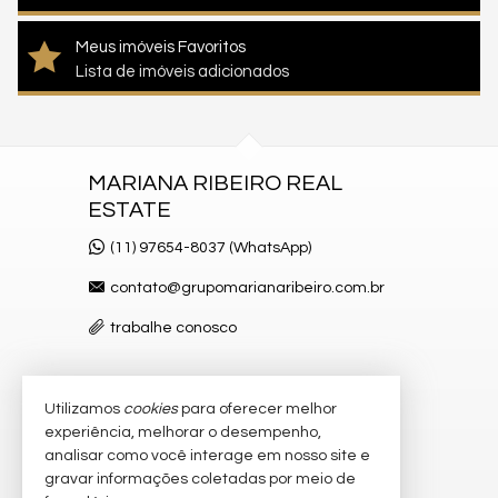
Meus imóveis Favoritos
Lista de imóveis adicionados
MARIANA RIBEIRO REAL
ESTATE
(11) 97654-8037 (WhatsApp)
contato@grupomarianaribeiro.com.br
trabalhe conosco
Utilizamos
cookies
para oferecer melhor
VEJA MAIS
experiência, melhorar o desempenho,
receba nosso newsletter
analisar como você interage em nosso site e
gravar informações coletadas por meio de
cadastre seu imóvel