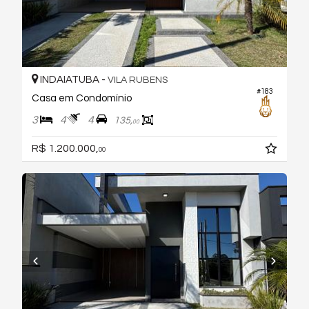
INDAIATUBA -
VILA RUBENS
#183
Casa em Condomínio
3
4
4
135,
00
R$ 1.200.000,
00