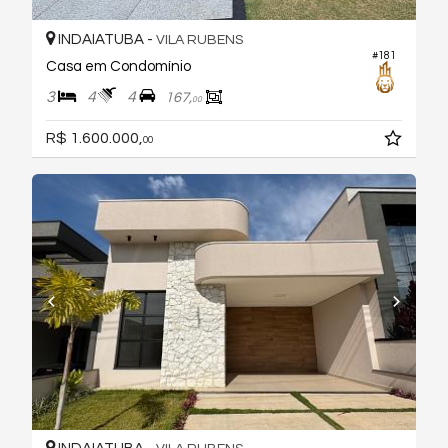
INDAIATUBA -
VILA RUBENS
#181
Casa em Condomínio
3
4
4
167,
00
R$ 1.600.000,
00