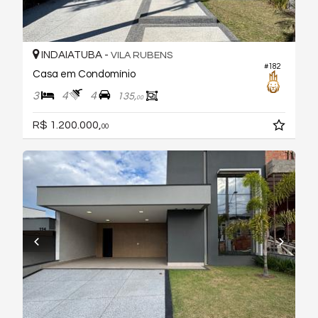
INDAIATUBA -
VILA RUBENS
#182
Casa em Condomínio
3
4
4
135,
00
R$ 1.200.000,
00