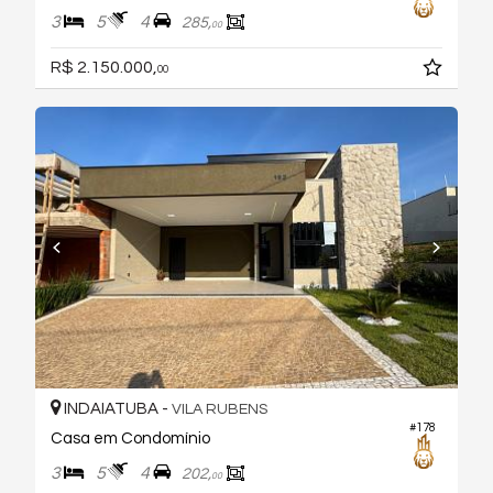
3
5
4
285,
00
R$ 2.150.000,
00
INDAIATUBA -
VILA RUBENS
#178
Casa em Condomínio
3
5
4
202,
00