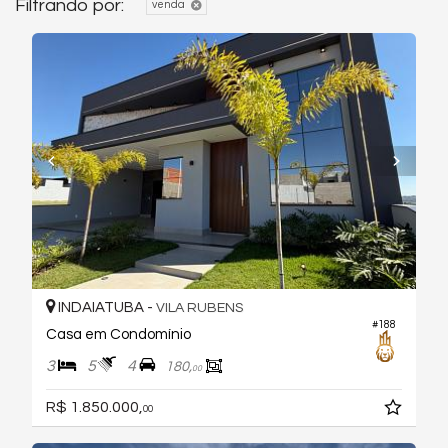
Filtrando por:
venda
INDAIATUBA -
VILA RUBENS
#188
Casa em Condomínio
3
5
4
180,
00
R$ 1.850.000,
00