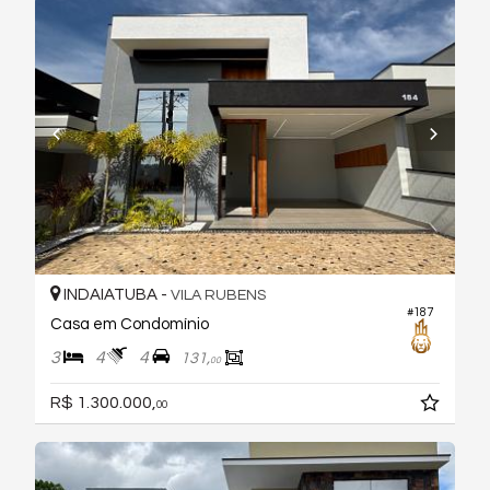
INDAIATUBA -
VILA RUBENS
#187
Casa em Condomínio
3
4
4
131,
00
R$ 1.300.000,
00