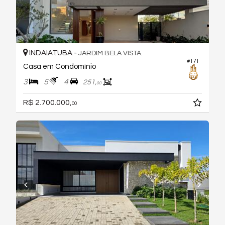
INDAIATUBA -
JARDIM BELA VISTA
#171
Casa em Condomínio
3
5
4
251,
00
R$ 2.700.000,
00