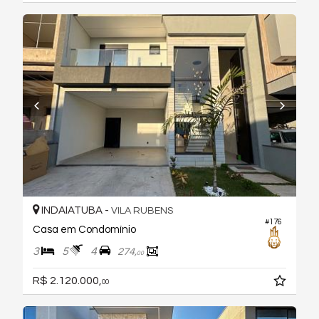
INDAIATUBA -
VILA RUBENS
#176
Casa em Condomínio
3
5
4
274,
00
R$ 2.120.000,
00