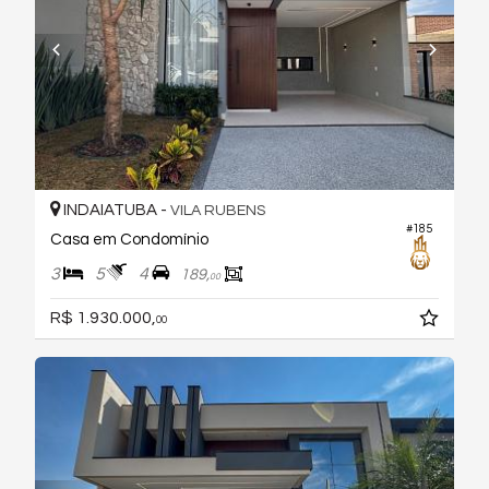
INDAIATUBA -
VILA RUBENS
#185
Casa em Condomínio
3
5
4
189,
00
R$ 1.930.000,
00