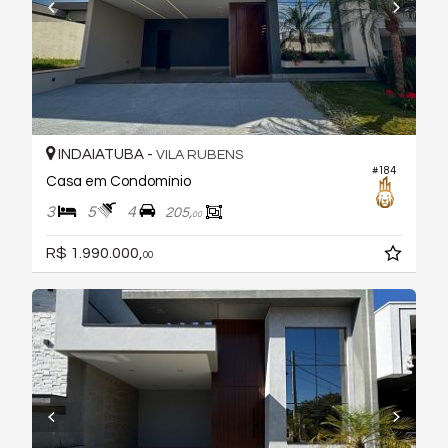
INDAIATUBA -
VILA RUBENS
#184
Casa em Condomínio
3
5
4
205,
00
R$ 1.990.000,
00