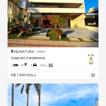
INDAIATUBA -
ITAICI
#174
Casa em Condomínio
3
4
4
194,
00
R$ 1.890.000,
00