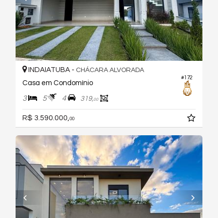
INDAIATUBA -
CHÁCARA ALVORADA
#172
Casa em Condomínio
3
5
4
319,
00
R$ 3.590.000,
00