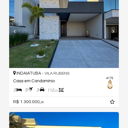
INDAIATUBA -
VILA RUBENS
#175
Casa em Condomínio
3
5
3
112,
00
R$ 1.300.000,
00