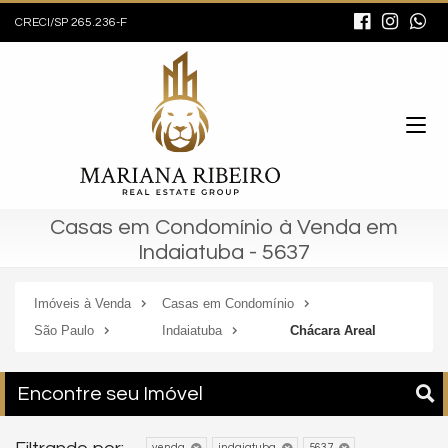
CRECI/SP 265.236-F
Casas em Condomínio à Venda em
Indaiatuba - 5637
Imóveis à Venda
Casas em Condomínio
São Paulo
Indaiatuba
Chácara Areal
Encontre seu Imóvel
venda
indaiatuba
5637