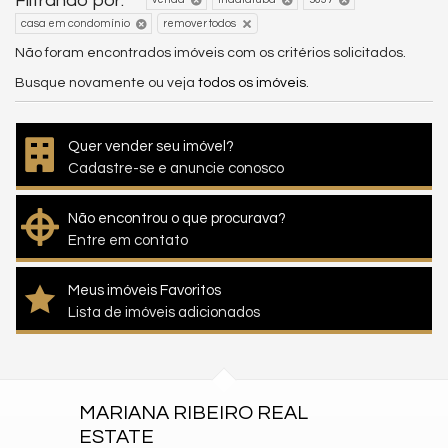
Filtrando por:
casa em condomínio
remover todos
Não foram encontrados imóveis com os critérios solicitados.
Busque novamente ou veja
todos os imóveis
.
Quer vender seu imóvel?
Cadastre-se e anuncie conosco
Não encontrou o que procurava?
Entre em contato
Meus imóveis Favoritos
Lista de imóveis adicionados
MARIANA RIBEIRO REAL
ESTATE