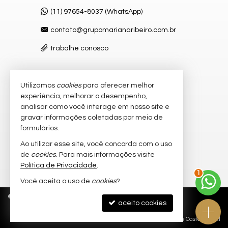
(11) 97654-8037 (WhatsApp)
contato@grupomarianaribeiro.com.br
trabalhe conosco
Utilizamos
cookies
para oferecer melhor
VEJA MAIS
experiência, melhorar o desempenho,
receba nosso newsletter
analisar como você interage em nosso site e
gravar informações coletadas por meio de
cadastre seu imóvel
formulários.
imóveis favoritos
Ao utilizar esse site, você concorda com o uso
de
cookies
. Para mais informações visite
mapa de imóveis
Política de Privacidade
.
1
Você aceita o uso de
cookies
?
©
2026
CRECI/SP 265.236-F
Política de Privacidade
aceito cookies
Site para imobiliárias
: Castel Digital